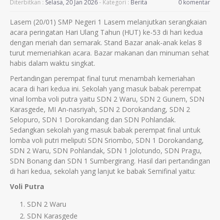
Diterbitkan :
Selasa, 20 Jan 2026
- Kategori :
Berita
0 komentar
Lasem (20/01) SMP Negeri 1 Lasem melanjutkan serangkaian
acara peringatan Hari Ulang Tahun (HUT) ke-53 di hari kedua
dengan meriah dan semarak. Stand Bazar anak-anak kelas 8
turut memeriahkan acara. Bazar makanan dan minuman sehat
habis dalam waktu singkat.
Pertandingan perempat final turut menambah kemeriahan
acara di hari kedua ini. Sekolah yang masuk babak perempat
vinal lomba voli putra yaitu SDN 2 Waru, SDN 2 Gunem, SDN
Karasgede, MI An-nasriyah, SDN 2 Dorokandang, SDN 2
Selopuro, SDN 1 Dorokandang dan SDN Pohlandak.
Sedangkan sekolah yang masuk babak perempat final untuk
lomba voli putri meliputi SDN Sriombo, SDN 1 Dorokandang,
SDN 2 Waru, SDN Pohlandak, SDN 1 Jolotundo, SDN Pragu,
SDN Bonang dan SDN 1 Sumbergirang. Hasil dari pertandingan
di hari kedua, sekolah yang lanjut ke babak Semifinal yaitu:
Voli Putra
SDN 2 Waru
SDN Karasgede