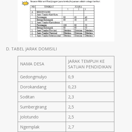
D. TABEL JARAK DOMISILI
JARAK TEMPUH KE
NAMA DESA
SATUAN PENDIDIKAN
Gedongmulyo
0,9
Dorokandang
0,23
Soditan
2,3
Sumbergirang
2,5
Jolotundo
2,5
Ngemplak
2,7