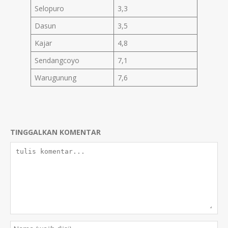
Selopuro
3,3
Dasun
3,5
Kajar
4,8
Sendangcoyo
7,1
Warugunung
7,6
TINGGALKAN KOMENTAR